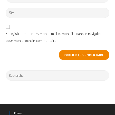
your
username
email
Enter
to
address
your
comment
to
website
comment
URL
Enregistrer mon nom, mon e-mail et mon site dans le navigateur
(optional)
pour mon prochain commentaire.
Menu