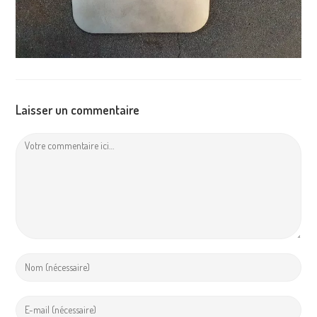
Laisser un commentaire
Comment
Enter
your
name
Enter
or