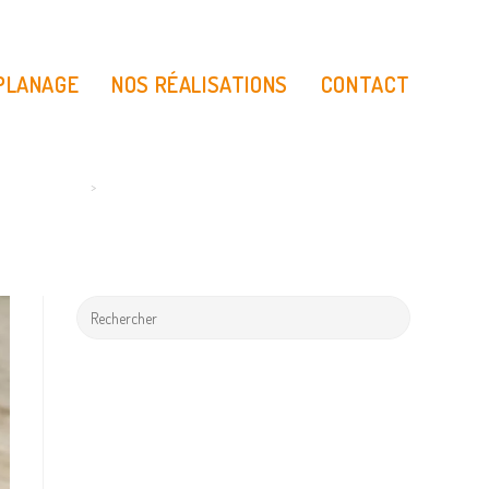
 PLANAGE
NOS RÉALISATIONS
CONTACT
>
317094463_652746209562081_7023715389043287140_n