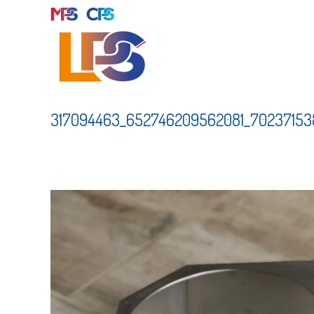
Skip
to
content
317094463_652746209562081_70237153