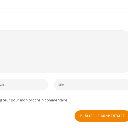
Enter
your
website
igateur pour mon prochain commentaire.
URL
(optional)