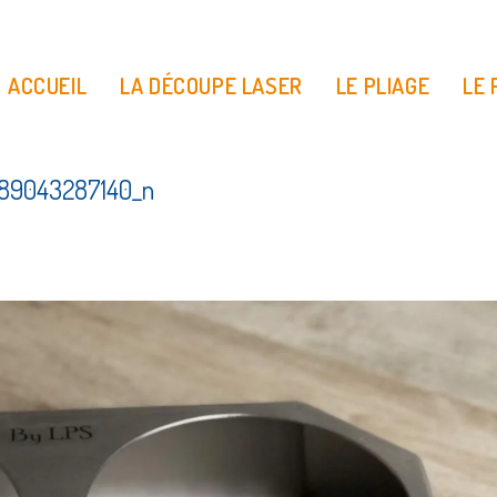
ACCUEIL
LA DÉCOUPE LASER
LE PLIAGE
LE
89043287140_n