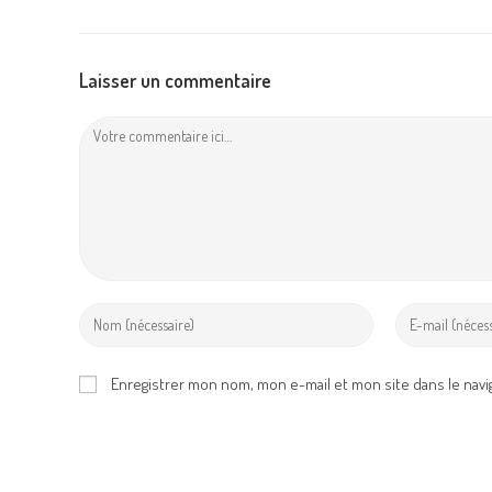
Laisser un commentaire
Comment
Enter
Enter
your
your
name
email
Enregistrer mon nom, mon e-mail et mon site dans le nav
or
address
username
to
to
comment
comment