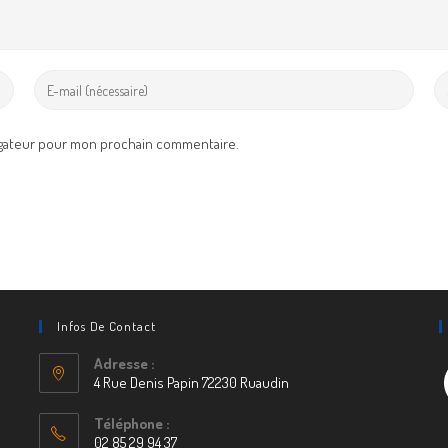
Enter
En
your
yo
email
we
igateur pour mon prochain commentaire.
address
UR
to
(o
comment
Infos De Contact
Adresse :
F
4 Rue Denis Papin 72230 Ruaudin
S’ouvre
Téléphone :
dans
02 85 29 94 37