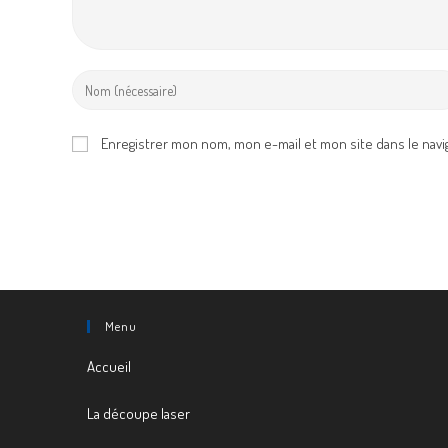
Enter
your
name
Enregistrer mon nom, mon e-mail et mon site dans le nav
or
username
to
comment
Menu
Accueil
La découpe laser