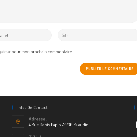
Enter
your
website
igateur pour mon prochain commentaire.
URL
(optional)
Infos De Contact
Adresse :
F
4 Rue Denis Papin 72230 Ruaudin
S’ouvre