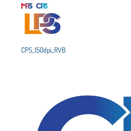
Skip
to
content
CPS_150dpi_RVB