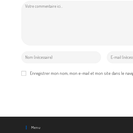
Comment
Enter
Enter
your
your
name
email
Enregistrer mon nom, mon e-mail et mon site dans le nav
or
address
username
to
to
comment
comment
Menu