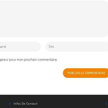
Enter
your
website
igateur pour mon prochain commentaire.
URL
(optional)
Infos De Contact