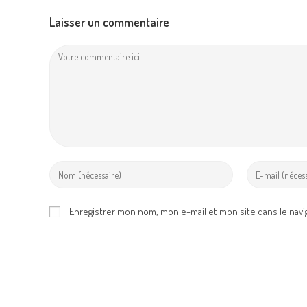
Laisser un commentaire
Comment
Enter
Enter
your
your
name
email
Enregistrer mon nom, mon e-mail et mon site dans le nav
or
address
username
to
to
comment
comment