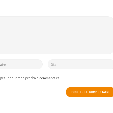
Enter
your
website
igateur pour mon prochain commentaire.
URL
(optional)