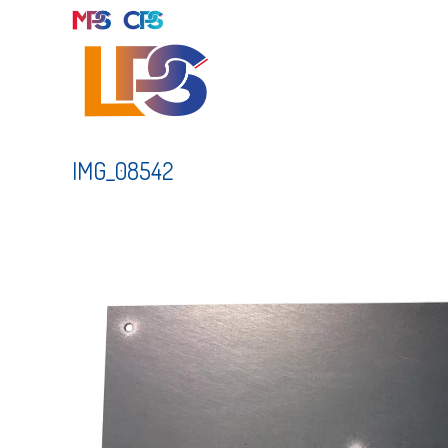
Skip
to
content
IMG_08542