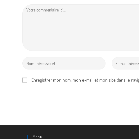
Comment
Enter
Enter
your
your
name
email
Enregistrer mon nom, mon e-mail et mon site dans le nav
or
address
username
to
to
comment
comment
Menu