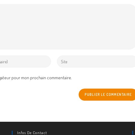
Enter
your
website
igateur pour mon prochain commentaire.
URL
(optional)
Infos De Contact