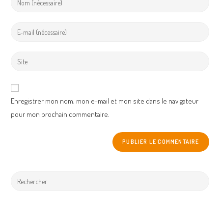
your
name
Enter
or
your
username
email
Enter
to
address
your
comment
to
website
comment
URL
Enregistrer mon nom, mon e-mail et mon site dans le navigateur
(optional)
pour mon prochain commentaire.