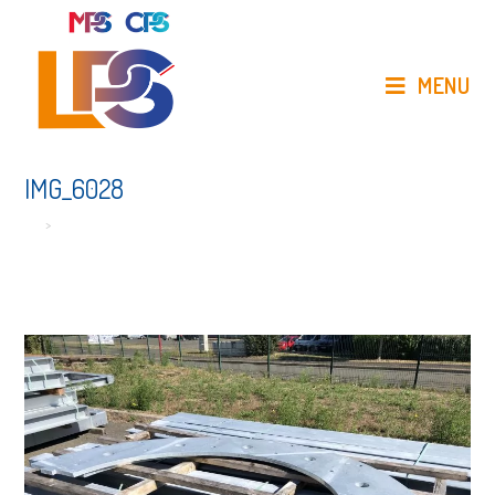
Skip
to
content
MENU
IMG_6028
>
IMG_6028