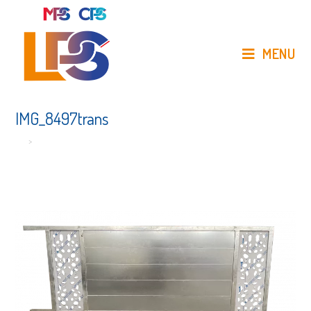
Skip
to
content
MENU
IMG_8497trans
>
IMG_8497trans