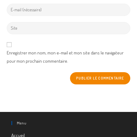
name
Enter
or
your
username
email
Enter
to
address
your
comment
to
website
comment
URL
Enregistrer mon nom, mon e-mail et mon site dans le navigateur
(optional)
pour mon prochain commentaire.
Menu
Accueil