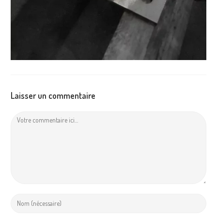
Laisser un commentaire
Comment
Enter
your