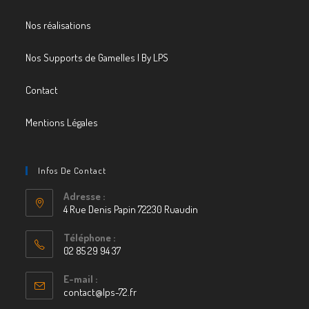
Nos réalisations
Nos Supports de Gamelles | By LPS
Contact
Mentions Légales
Infos De Contact
Adresse :
4 Rue Denis Papin 72230 Ruaudin
S’ouvre
Téléphone :
dans
02 85 29 94 37
un
S’ouvre
nouvel
E-mail :
dans
contact@lps-72.fr
S’ouvre
onglet
votre
dans