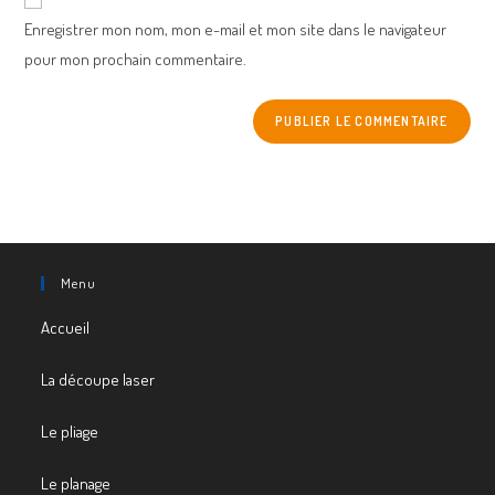
comment
URL
Enregistrer mon nom, mon e-mail et mon site dans le navigateur
(optional)
pour mon prochain commentaire.
Menu
Accueil
La découpe laser
Le pliage
Le planage