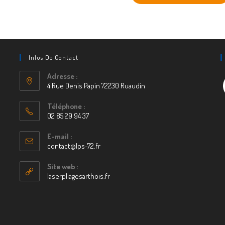
Infos De Contact
Adresse :
F
4 Rue Denis Papin 72230 Ruaudin
S’ouvre
Téléphone :
dans
02 85 29 94 37
un
S’ouvre
nouvel
E-mail :
dans
contact@lps-72.fr
S’ouvre
onglet
votre
dans
votre
application
Site web :
application
laserpliagesarthois.fr
S’ouvre
dans
un
nouvel
onglet