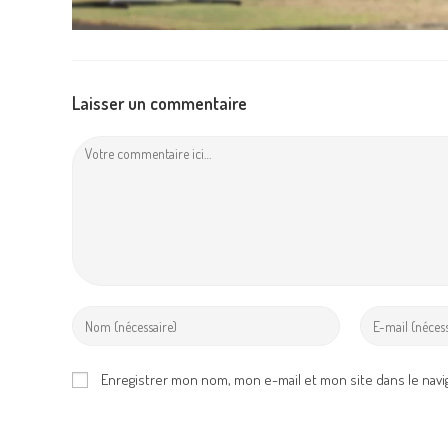
Laisser un commentaire
Comment
Enter
Enter
your
your
name
email
Enregistrer mon nom, mon e-mail et mon site dans le nav
or
address
username
to
to
comment