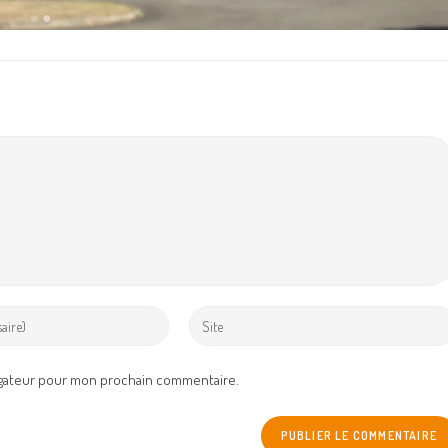
Enter
your
website
igateur pour mon prochain commentaire.
URL
(optional)